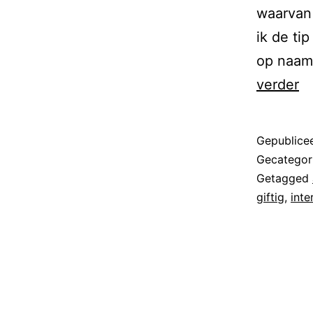
waarvan 
ik de ti
op naam
verder
Gepublice
Gecategor
Getagged
giftig
,
inte