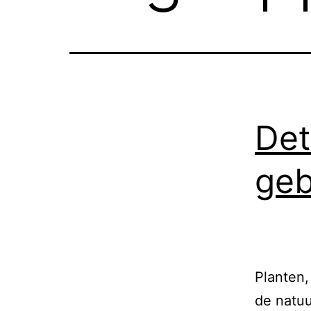
Det
geb
Planten,
de natuu