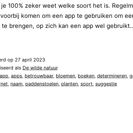
je 100% zeker weet welke soort het is. Regelm
p voorbij komen om een app te gebruiken om ee
 te brengen, op zich kan een app wel gebruik
erd op
27 april 2023
iseerd als
De wilde natuur
app
,
apps
,
betrouwbaar
,
bloemen
,
boeken
,
determineren
,
g
rnet
,
naam
,
paddenstoelen
,
planten
,
soort
,
suggestie