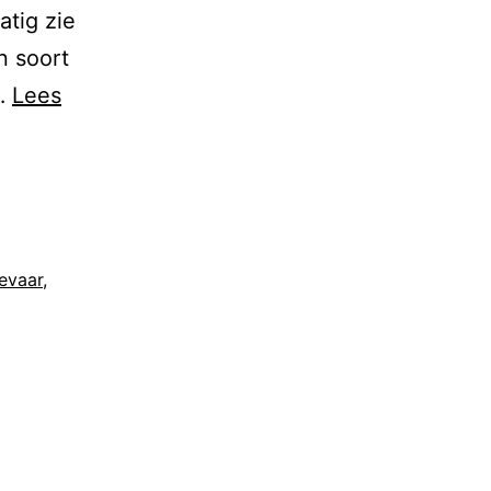
atig zie
n soort
t…
Lees
evaar
,