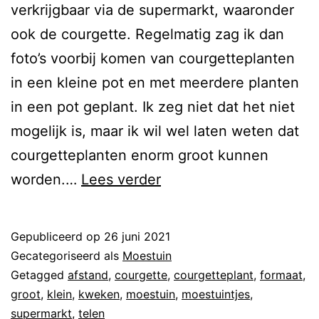
verkrijgbaar via de supermarkt, waaronder
ook de courgette. Regelmatig zag ik dan
foto’s voorbij komen van courgetteplanten
in een kleine pot en met meerdere planten
in een pot geplant. Ik zeg niet dat het niet
mogelijk is, maar ik wil wel laten weten dat
courgetteplanten enorm groot kunnen
worden.…
Lees verder
Gepubliceerd op
26 juni 2021
Gecategoriseerd als
Moestuin
Getagged
afstand
,
courgette
,
courgetteplant
,
formaat
,
groot
,
klein
,
kweken
,
moestuin
,
moestuintjes
,
supermarkt
,
telen