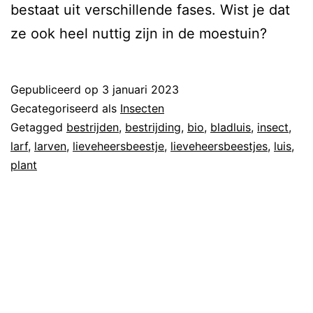
bestaat uit verschillende fases. Wist je dat
ze ook heel nuttig zijn in de moestuin?
Gepubliceerd op
3 januari 2023
Gecategoriseerd als
Insecten
Getagged
bestrijden
,
bestrijding
,
bio
,
bladluis
,
insect
,
larf
,
larven
,
lieveheersbeestje
,
lieveheersbeestjes
,
luis
,
plant