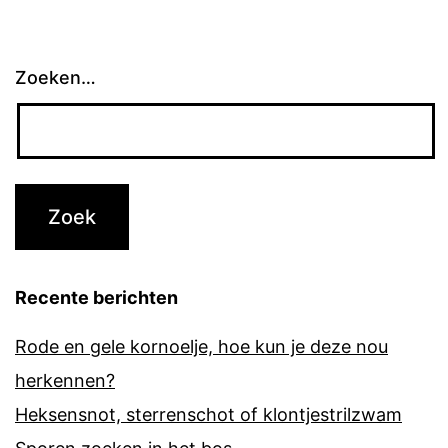
Zoeken…
Recente berichten
Rode en gele kornoelje, hoe kun je deze nou
herkennen?
Heksensnot, sterrenschot of klontjestrilzwam