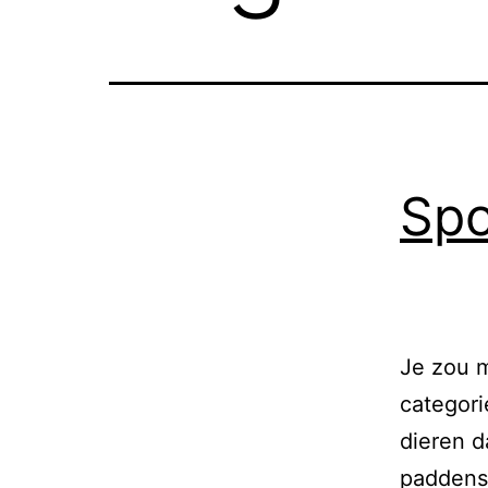
Spo
Je zou m
categori
dieren d
paddenst