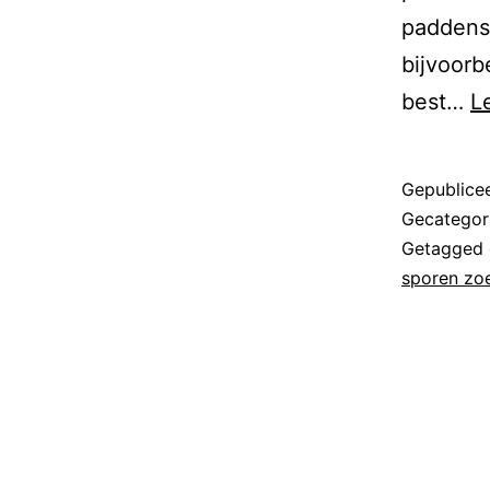
paddenst
bijvoorb
best…
L
Gepublice
Gecategor
Getagged
sporen zo