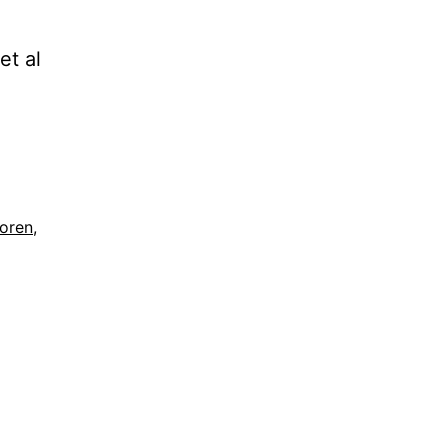
et al
oren
,