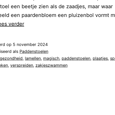
oel een beetje zien als de zaadjes, maar waar
eeld een paardenbloem een pluizenbol vormt m
ees verder
erd op
5 november 2024
iseerd als
Paddenstoelen
gezondheid
,
lamellen
,
magisch
,
paddenstoelen
,
plaatjes
,
sp
eken
,
verspreiden
,
zakjeszwammen