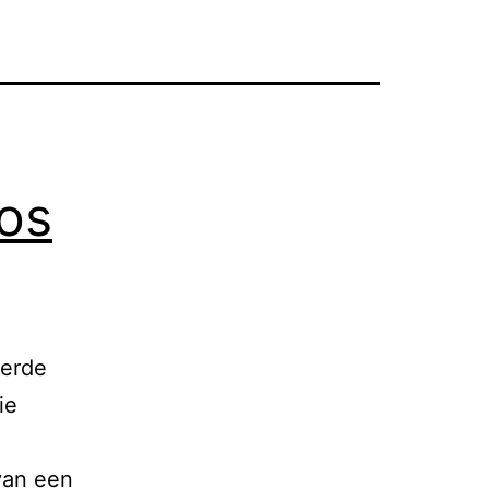
os
eerde
ie
van een