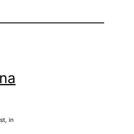
 na
t, in