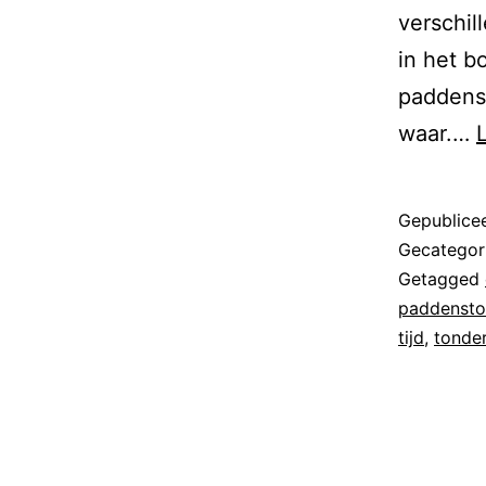
verschil
in het b
paddenst
waar.…
Gepublice
Gecategor
Getagged
paddensto
tijd
,
tonde