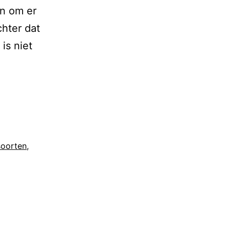
en om er
hter dat
is niet
soorten
,