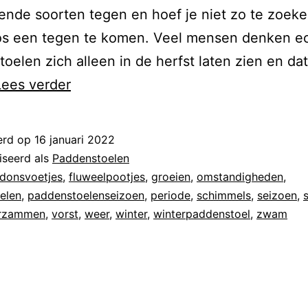
lende soorten tegen en hoef je niet zo te zoek
os een tegen te komen. Veel mensen denken ec
oelen zich alleen in de herfst laten zien en dat 
Lees verder
erd op
16 januari 2022
iseerd als
Paddenstoelen
donsvoetjes
,
fluweelpootjes
,
groeien
,
omstandigheden
,
elen
,
paddenstoelenseizoen
,
periode
,
schimmels
,
seizoen
,
rzammen
,
vorst
,
weer
,
winter
,
winterpaddenstoel
,
zwam