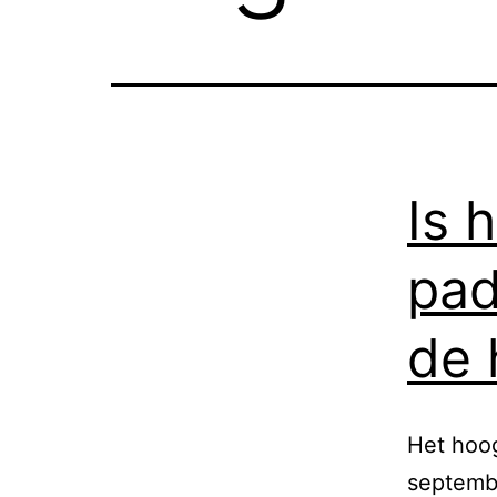
Is 
pad
de 
Het hoog
septemb