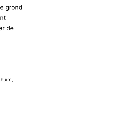
de grond
nt
er de
chuim
,