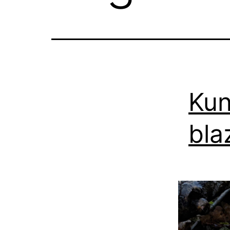
Kun
bla