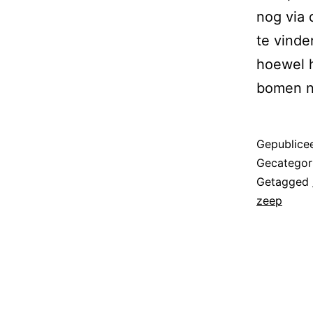
nog via 
te vind
hoewel h
bomen n
Gepublice
Gecategor
Getagged
zeep