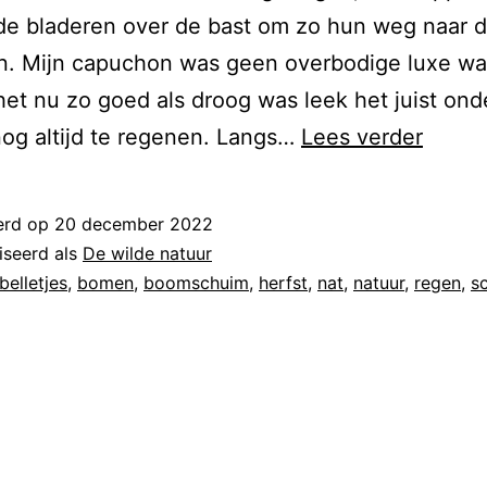
de bladeren over de bast om zo hun weg naar 
en. Mijn capuchon was geen overbodige luxe wa
et nu zo goed als droog was leek het juist ond
og altijd te regenen. Langs…
Lees verder
erd op
20 december 2022
iseerd als
De wilde natuur
belletjes
,
bomen
,
boomschuim
,
herfst
,
nat
,
natuur
,
regen
,
s