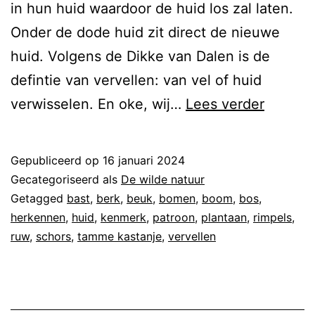
in hun huid waardoor de huid los zal laten.
Onder de dode huid zit direct de nieuwe
huid. Volgens de Dikke van Dalen is de
defintie van vervellen: van vel of huid
verwisselen. En oke, wij…
Lees verder
Gepubliceerd op
16 januari 2024
Gecategoriseerd als
De wilde natuur
Getagged
bast
,
berk
,
beuk
,
bomen
,
boom
,
bos
,
herkennen
,
huid
,
kenmerk
,
patroon
,
plantaan
,
rimpels
,
ruw
,
schors
,
tamme kastanje
,
vervellen