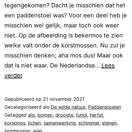
tegengekomen? Dacht je misschien dat het
een paddenstoel was? Voor een deel heb je
misschien wel gelijk, maar toch ook weer
niet. Op de afbeelding is bekermos te zien
welke valt onder de korstmossen. Nu zul je
misschien denken; aha mos dus! Maar ook
dat is niet waar. De Nederlandse…
Lees
verder
Gepubliceerd op
21 november 2021
Gecategoriseerd als
De wilde natuur
,
Paddenstoelen
Getagged
alg
,
bomen
,
droogte
,
fungi
,
herfst
,
korstmos
,
lichen
,
samenwerking
,
schimmel
,
stenen
,
symbionten
,
wier