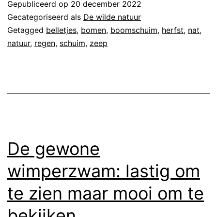
Gepubliceerd op
20 december 2022
Gecategoriseerd als
De wilde natuur
Getagged
belletjes
,
bomen
,
boomschuim
,
herfst
,
nat
,
natuur
,
regen
,
schuim
,
zeep
De gewone
wimperzwam: lastig om
te zien maar mooi om te
bekijken